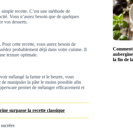
e simple recette. C’est une méthode de
icacité. Vous n’aurez besoin que de quelques
er vos desserts.
. Pour cette recette, vous aurez besoin de
Comment c
ssédez probablement déjà dans votre cuisine. Il
aubergine
une texture optimale.
la fin de l
avoir mélangé la farine et le beurre, vous
t de manipuler la pâte le moins possible afin
Tupperware permet de mélanger efficacement et
ine surpasse la recette classique
 sucrées