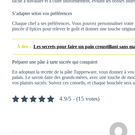
facile à travailler et à cuire uniformément, évitant les bosses indés
S’adapter selon vos préférences
Chaque chef a ses préférences. Vous pouvez personnaliser votre 
pincée d’épices pour relever le goût et donner une touche original
À lire :
Les secrets pour faire un pain croustillant sans m
Préparer une pâte à tarte sucrée qui conquiert
En adoptant la recette de la pâte Tupperware, vous donnez à vos t
palais. Le savoir-faire des grands-mères, avec une touche de mode
vos plaisirs sucrés. Suivez ces conseils, et chaque bouchée sera u
4.9/5 - (15 votes)