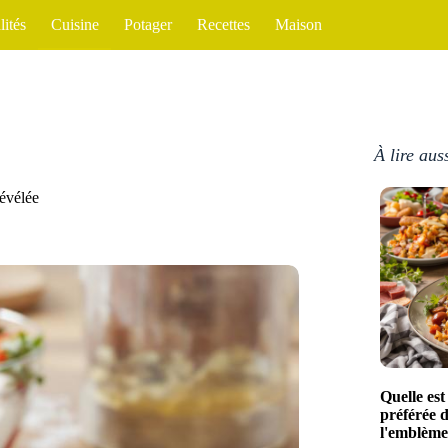
lités
Cuisine
Potager
Recettes
Maison
À lire aus
révélée
Quelle est 
préférée 
l'emblème