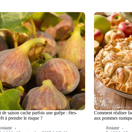
t de saison cache parfois une guêpe : êtes-
Comment réaliser fac
êt à prendre le risque ?
aux pommes rustique
Josiane
Josiane