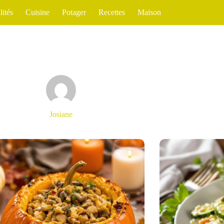
lités
Cuisine
Potager
Recettes
Maison
Josiane