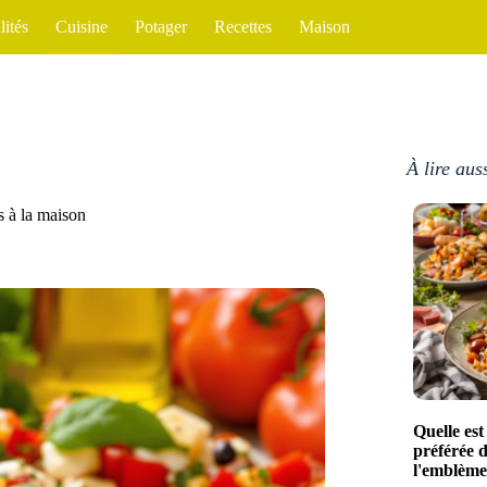
lités
Cuisine
Potager
Recettes
Maison
À lire aus
s à la maison
Quelle est 
préférée 
l'emblème