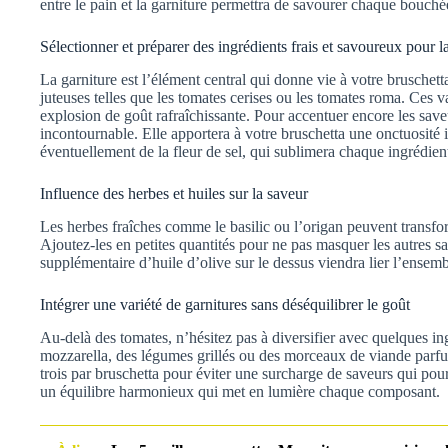
entre le pain et la garniture permettra de savourer chaque bouchée
Sélectionner et préparer des ingrédients frais et savoureux pour l
La garniture est l’élément central qui donne vie à votre bruschetta
juteuses telles que les tomates cerises ou les tomates roma. Ces v
explosion de goût rafraîchissante. Pour accentuer encore les saveu
incontournable. Elle apportera à votre bruschetta une onctuosité 
éventuellement de la fleur de sel, qui sublimera chaque ingrédien
Influence des herbes et huiles sur la saveur
Les herbes fraîches comme le basilic ou l’origan peuvent transfo
Ajoutez-les en petites quantités pour ne pas masquer les autres sa
supplémentaire d’huile d’olive sur le dessus viendra lier l’ensemb
Intégrer une variété de garnitures sans déséquilibrer le goût
Au-delà des tomates, n’hésitez pas à diversifier avec quelques i
mozzarella, des légumes grillés ou des morceaux de viande parfu
trois par bruschetta pour éviter une surcharge de saveurs qui pour
un équilibre harmonieux qui met en lumière chaque composant.