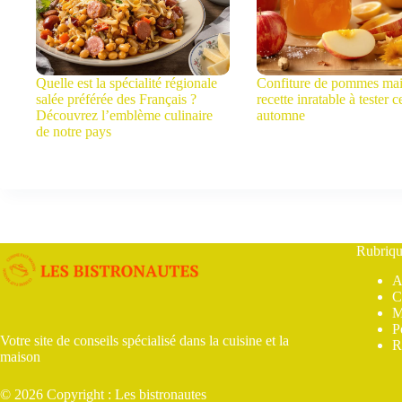
Quelle est la spécialité régionale
Confiture de pommes mai
salée préférée des Français ?
recette inratable à tester c
Découvrez l’emblème culinaire
automne
de notre pays
Rubriqu
A
C
M
P
Votre site de conseils spécialisé dans la cuisine et la
R
maison
© 2026 Copyright : Les bistronautes