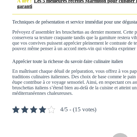
À lire :
Les 5 meilleures recettes Marmiton pour cuisiner les
garanti
Techniques de présentation et service immédiat pour une dégusta
Prévoyez d’assembler les bruschettas au dernier moment. Cette pr
conservera sa texture craquante tandis que la garniture restera vib
que vos convives puissent apprécier pleinement le contraste de te
pouvez même penser à un accord mets-vin qui viendra exprimer t
Apprécier toute la richesse du savoir-faire culinaire italien
En maîtrisant chaque détail de préparation, vous offrez à vos pa
traditions culinaires italiennes. Des choix de base comme le pa
étape contribue à ce voyage sensoriel. Ainsi, en respectant ces ast
bruschettas italiens s’étend bien au-delà de la cuisine et atteint 
méditerranéennes chaleureuses.
4/5 - (15 votes)