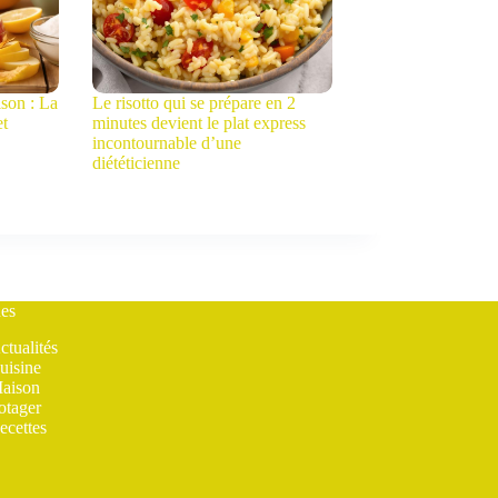
son : La
Le risotto qui se prépare en 2
et
minutes devient le plat express
incontournable d’une
diététicienne
es
ctualités
uisine
aison
otager
ecettes