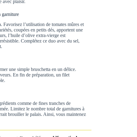
 avec plaisir.
a garniture
. Favorisez l’utilisation de tomates mûres et
ariétés, coupées en petits dés, apportent une
rs, l’huile d’olive extra-vierge est
irrésistible. Complétez ce duo avec du sel,
t.
rmer une simple bruschetta en un délice.
veurs. En fin de préparation, un filet
le.
ngrédients comme de fines tranches de
mée. Limitez le nombre total de garnitures à
rait brouiller le palais. Ainsi, vous maintenez