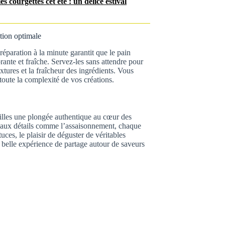
 courgettes cet été : un délice estival
tion optimale
éparation à la minute garantit que le pain
rante et fraîche. Servez-les sans attendre pour
xtures et la fraîcheur des ingrédients. Vous
oute la complexité de vos créations.
pilles une plongée authentique au cœur des
in aux détails comme l’assaisonnement, chaque
uces, le plaisir de déguster de véritables
un belle expérience de partage autour de saveurs