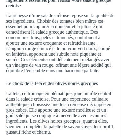
Ingrédients essentiels pour réussir votre salade grecque
crétoise
La richesse d’une salade crétoise repose sur la qualité de
ses ingrédients. Choisir des tomates bien mûres est
essentiel pour capturer la douceur et la jutosité qui
caractérisent la salade grecque authentique. Des
concombres frais, pelés et tranchés, contribuent à
ajouter une texture croquante et rafraîchissante.
L’oignon rouge émincé et le poivron vert doux, coupé
en lanières, apportent une subtile note piquante et
sucrée. Ces éléments sont délicatement mélangés avec
un vinaigre de vin rouge, offrant une légère acidité qui
équilibre l’ensemble dans une harmonie parfaite.
Le choix de la feta et des olives noires grecques
La feta, ce fromage emblématique, joue un rôle central
dans la salade crétoise. Pour une expérience culinaire
authentique, choisissez une feta crémeuse découpée en
gros cubes. Elle apporte une texture moelleuse et un
goût salé qui se conjugue à merveille avec les autres
ingrédients. Les olives noires grecques, quant à elles,
viennent compléter la palette de saveurs avec leur profil
gustatif riche et charnu.