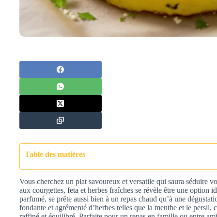
Table des matières
Vous cherchez un plat savoureux et versatile qui saura séduire vos
aux courgettes, feta et herbes fraîches se révèle être une option i
parfumé, se prête aussi bien à un repas chaud qu’à une dégustation
fondante et agrémenté d’herbes telles que la menthe et le persil, 
raffiné et équilibré. Parfaite pour un repas en famille ou entre ami