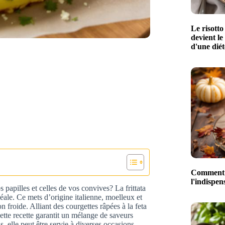
Le risotto
devient le
d'une diét
Comment l
l'indispe
 papilles et celles de vos convives? La frittata
déale. Ce mets d’origine italienne, moelleux et
 froide. Alliant des courgettes râpées à la feta
cette recette garantit un mélange de saveurs
s, elle peut être servie à diverses occasions,