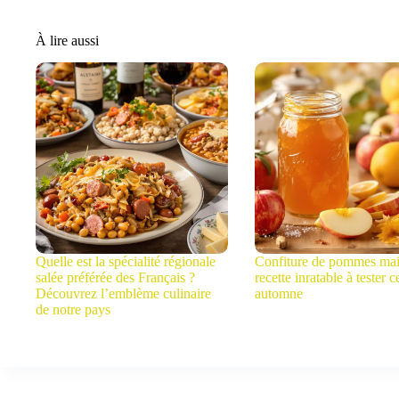
À lire aussi
Quelle est la spécialité régionale
Confiture de pommes mai
salée préférée des Français ?
recette inratable à tester c
Découvrez l’emblème culinaire
automne
de notre pays