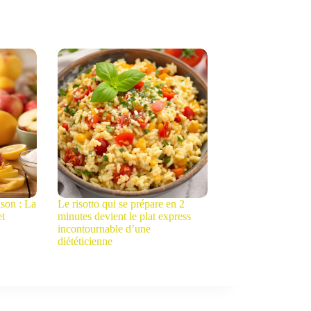
son : La
Le risotto qui se prépare en 2
et
minutes devient le plat express
incontournable d’une
diététicienne