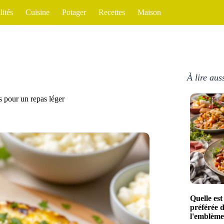
lités
Cuisine
Potager
Recettes
Maison
À lire aus
es pour un repas léger
Quelle est 
préférée 
l'emblème