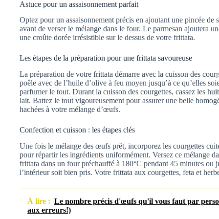
Astuce pour un assaisonnement parfait
Optez pour un assaisonnement précis en ajoutant une pincée de s
avant de verser le mélange dans le four. Le parmesan ajoutera u
une croûte dorée irrésistible sur le dessus de votre frittata.
Les étapes de la préparation pour une frittata savoureuse
La préparation de votre frittata démarre avec la cuisson des courg
poêle avec de l’huile d’olive à feu moyen jusqu’à ce qu’elles soie
parfumer le tout. Durant la cuisson des courgettes, cassez les hui
lait. Battez le tout vigoureusement pour assurer une belle homogé
hachées à votre mélange d’œufs.
Confection et cuisson : les étapes clés
Une fois le mélange des œufs prêt, incorporez les courgettes cuite
pour répartir les ingrédients uniformément. Versez ce mélange d
frittata dans un four préchauffé à 180°C pendant 45 minutes ou ju
l’intérieur soit bien pris. Votre frittata aux courgettes, feta et her
À lire :
Le nombre précis d'œufs qu'il vous faut par perso
aux erreurs!)