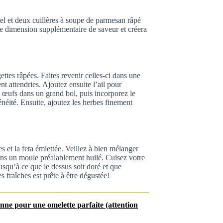
el et deux cuillères à soupe de parmesan râpé
ne dimension supplémentaire de saveur et créera
ettes râpées. Faites revenir celles-ci dans une
nt attendries. Ajoutez ensuite l’ail pour
t œufs dans un grand bol, puis incorporez le
néité. Ensuite, ajoutez les herbes finement
s et la feta émiettée. Veillez à bien mélanger
ans un moule préalablement huilé. Cuisez votre
squ’à ce que le dessus soit doré et que
bes fraîches est prête à être dégustée!
nne pour une omelette parfaite (attention