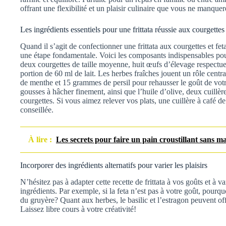
offrant une flexibilité et un plaisir culinaire que vous ne manquer
Les ingrédients essentiels pour une frittata réussie aux courgettes 
Quand il s’agit de confectionner une frittata aux courgettes et feta,
une étape fondamentale. Voici les composants indispensables pour
deux courgettes de taille moyenne, huit œufs d’élevage respectu
portion de 60 ml de lait. Les herbes fraîches jouent un rôle centr
de menthe et 15 grammes de persil pour rehausser le goût de votre f
gousses à hâcher finement, ainsi que l’huile d’olive, deux cuillè
courgettes. Si vous aimez relever vos plats, une cuillère à café d
conseillée.
À lire :
Les secrets pour faire un pain croustillant sans m
Incorporer des ingrédients alternatifs pour varier les plaisirs
N’hésitez pas à adapter cette recette de frittata à vos goûts et à va
ingrédients. Par exemple, si la feta n’est pas à votre goût, pour
du gruyère? Quant aux herbes, le basilic et l’estragon peuvent off
Laissez libre cours à votre créativité!